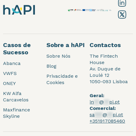
Casos de
Sobre a hAPI
Contactos
Sucesso
Sobre Nós
The Fintech
House
Abanca
Blog
Av. Duque de
VWFS
Loulé 12
Privacidade e
1050-093 Lisboa
Cookies
ONEY
KW Alfa
Geral:
Carcavelos
in
**
@
**
pi.pt
Comercial:
Maxfinance
sa
***
@
**
pi.pt
Skyline
+351917085460