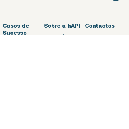
Casos de
Sobre a hAPI
Contactos
Sucesso
Sobre Nós
The Fintech
House
Abanca
Blog
Av. Duque de
VWFS
Loulé 12
Privacidade e
1050-093 Lisboa
Cookies
ONEY
KW Alfa
Geral:
Carcavelos
in
**
@
**
pi.pt
Comercial:
Maxfinance
sa
***
@
**
pi.pt
Skyline
+351917085460
Todos os direitos reservados. © 2026 hAPI.