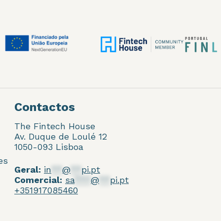
Contactos
The Fintech House
Av. Duque de Loulé 12
1050-093 Lisboa
es
Geral:
in
**
@
**
pi.pt
Comercial:
sa
***
@
**
pi.pt
+351917085460