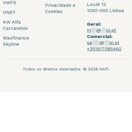
VWFS
Loulé 12
Privacidade e
1050-093 Lisboa
Cookies
ONEY
KW Alfa
Geral:
Carcavelos
in
**
@
**
pi.pt
Comercial:
Maxfinance
sa
***
@
**
pi.pt
Skyline
+351917085460
Todos os direitos reservados. © 2026 hAPI.